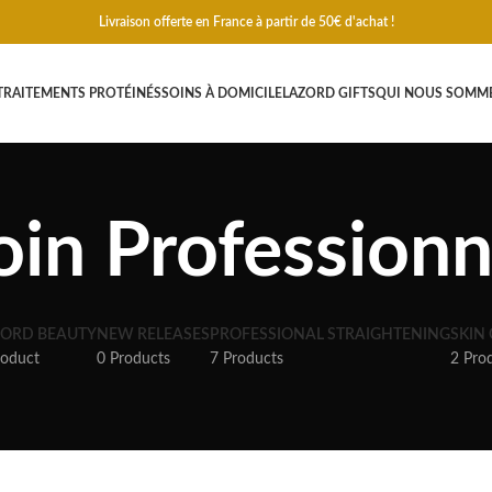
Livraison offerte en France à partir de 50€ d'achat !
TRAITEMENTS PROTÉINÉS
SOINS À DOMICILE
LAZORD GIFTS
QUI NOUS SOMM
oin Professionn
ZORD BEAUTY
NEW RELEASES
PROFESSIONAL STRAIGHTENING
SKIN
roduct
0 Products
7 Products
2 Pro