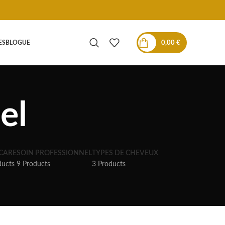
0,00
€
ES
BLOGUE
el
 CARE
SOIN PROFESSIONNEL
TYPES DE CHEVEUX
ducts
9 Products
3 Products