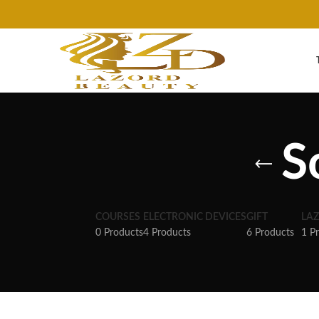
S
COURSES
ELECTRONIC DEVICES
GIFT
LA
0 Products
4 Products
6 Products
1 P