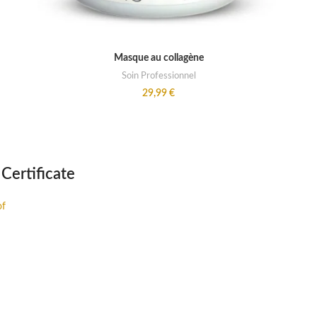
ADD TO CART
Masque au collagène
Soin Professionnel
29,99
€
 Certificate
of