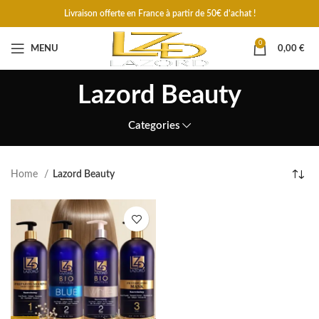
Livraison offerte en France à partir de 50€ d'achat !
0
MENU
0,00
€
Lazord Beauty
Categories
Home
Lazord Beauty