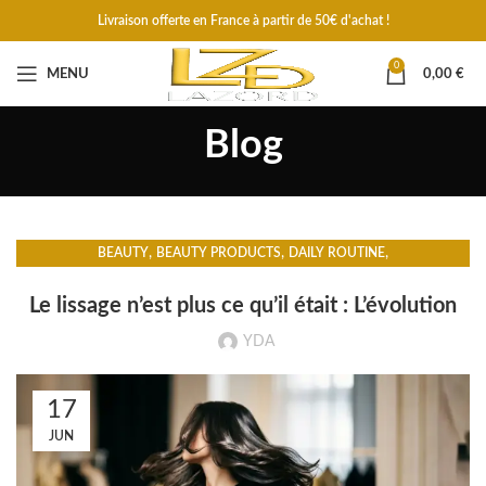
Livraison offerte en France à partir de 50€ d'achat !
0
MENU
0,00
€
Blog
,
,
,
BEAUTY
BEAUTY PRODUCTS
DAILY ROUTINE
ENVIRONMENTAL HAIR PROTECTION
Le lissage n’est plus ce qu’il était : L’évolution
YDA
17
JUN