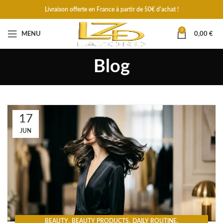
Livraison offerte en France à partir de 50€ d'achat !
0
MENU
0,00
€
Blog
17
JUN
,
,
,
BEAUTY
BEAUTY PRODUCTS
DAILY ROUTINE