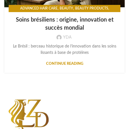
,
,
,
ADVANCED HAIR CARE
BEAUTY
BEAUTY PRODUCTS
,
HAIR CARE
HAIR STYLING
Soins brésiliens : origine, innovation et
succès mondial
YDA
Le Brésil : berceau historique de l’innovation dans les soins
lissants à base de protéines
CONTINUE READING