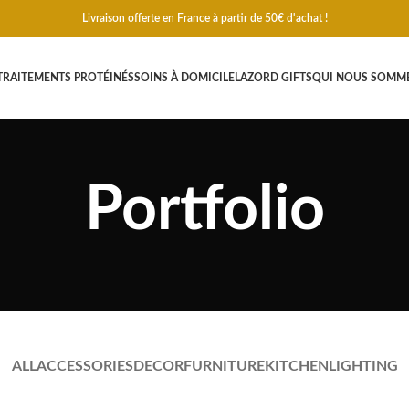
Livraison offerte en France à partir de 50€ d'achat !
TRAITEMENTS PROTÉINÉS
SOINS À DOMICILE
LAZORD GIFTS
QUI NOUS SOMM
Portfolio
ALL
ACCESSORIES
DECOR
FURNITURE
KITCHEN
LIGHTING