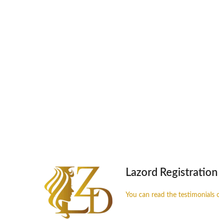
KITCHEN
SUSPENDISSE QUAM AT
ACCESSORIES
IMPERDIET MAURIS A NONTIN
VESTIBULUM
Lazord Registration
You can read the testimonials 