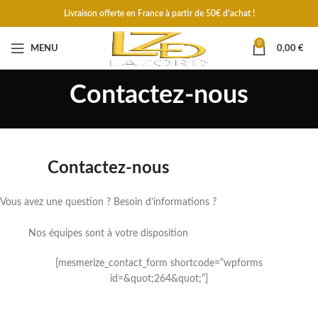
Livraison offerte en France à partir de 50€ d'achat !
0
MENU
0,00
€
Contactez-nous
Contactez-nous
Vous avez une question ? Besoin d’informations ?
Nos équipes sont à votre disposition
[mesmerize_contact_form shortcode=”wpforms
id=&quot;264&quot;”]