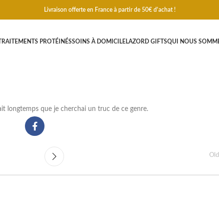
Livraison offerte en France à partir de 50€ d'achat !
TRAITEMENTS PROTÉINÉS
SOINS À DOMICILE
LAZORD GIFTS
QUI NOUS SOMM
ait longtemps que je cherchai un truc de ce genre.
Old